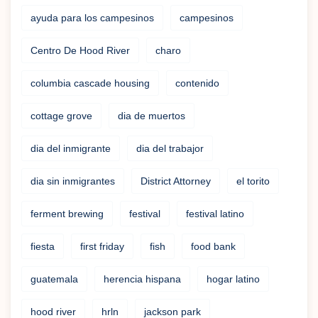
ayuda para los campesinos
campesinos
Centro De Hood River
charo
columbia cascade housing
contenido
cottage grove
dia de muertos
dia del inmigrante
dia del trabajor
dia sin inmigrantes
District Attorney
el torito
ferment brewing
festival
festival latino
fiesta
first friday
fish
food bank
guatemala
herencia hispana
hogar latino
hood river
hrln
jackson park