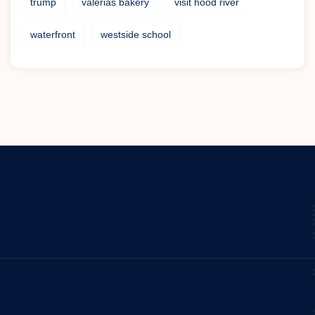
trump
valerias bakery
visit hood river
waterfront
westside school