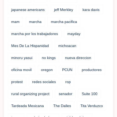
japanese americans
jeff Merkley
kara davis
mam
marcha
marcha pacifica
marcha por los trabajadores
mayday
Mes De La Hispanidad
michoacan
minoru yasui
no kings
nueva direccion
oficina movil
oregon
PCUN
productores
protest
redes sociales
rop
rural organizing project
senador
Suite 100
Tardeada Mexicana
The Dalles
Tita Verduzco