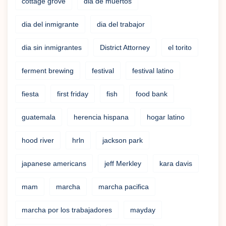
cottage grove
dia de muertos
dia del inmigrante
dia del trabajor
dia sin inmigrantes
District Attorney
el torito
ferment brewing
festival
festival latino
fiesta
first friday
fish
food bank
guatemala
herencia hispana
hogar latino
hood river
hrln
jackson park
japanese americans
jeff Merkley
kara davis
mam
marcha
marcha pacifica
marcha por los trabajadores
mayday