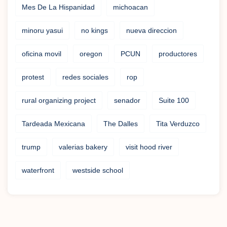
Mes De La Hispanidad
michoacan
minoru yasui
no kings
nueva direccion
oficina movil
oregon
PCUN
productores
protest
redes sociales
rop
rural organizing project
senador
Suite 100
Tardeada Mexicana
The Dalles
Tita Verduzco
trump
valerias bakery
visit hood river
waterfront
westside school