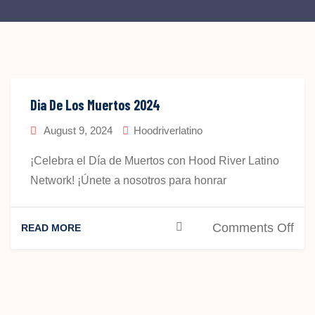
Dia De Los Muertos 2024
August 9, 2024
Hoodriverlatino
¡Celebra el Día de Muertos con Hood River Latino
Network! ¡Únete a nosotros para honrar
on
Comments Off
READ MORE
Dia
De
Los
Mue